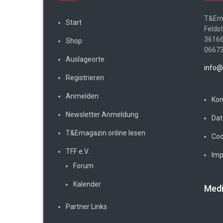
T&Em
Start
Felds
36166
Shop
0667
Auslageorte
info@
Registrieren
Anmelden
Kon
Newsletter Anmeldung
Dat
T&Emagazin online lesen
Coo
TFF e.V.
Im
Forum
Kalender
Medi
Partner Links