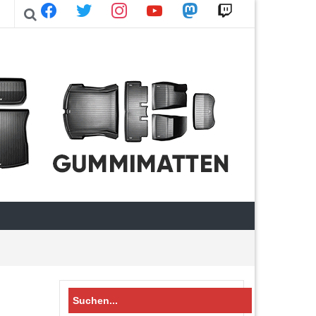
facebook
twitter
instagram
youtube
mastodon
twitch
Search
for: