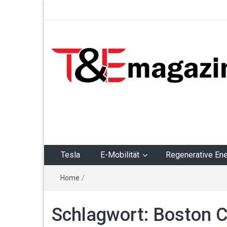
T&Emagazin – Tesla,
E-Mobilität,
Regenerative Energie
Tesla
E-Mobilität
Regenerative Ene
Home
/
Schlagwort:
Boston C