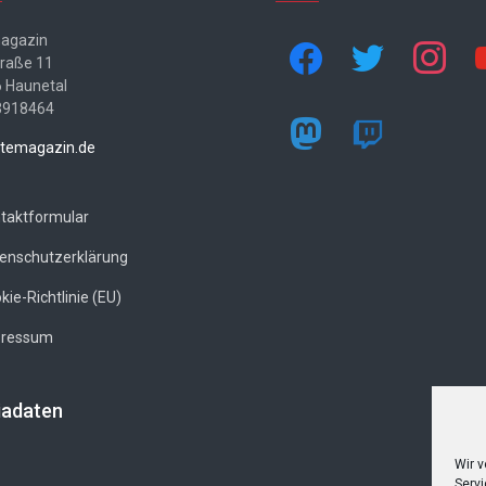
agazin
facebook
twitter
instagram
yo
traße 11
 Haunetal
3918464
mastodon
twitch
temagazin.de
taktformular
enschutzerklärung
kie-Richtlinie (EU)
pressum
adaten
Wir 
Servi