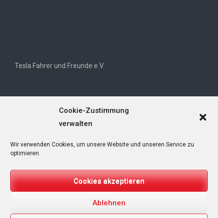
Tesla Fahrer und Freunde e.V.
Cookie-Zustimmung
verwalten
Wir verwenden Cookies, um unsere Website und unseren Service zu
Tesla Owners Club Helvetia (TOCH)
optimieren.
Cookies akzeptieren
Ablehnen
Copyright © 2025
T&Emagazin – Tesla, E-Mobilität, Regenerative