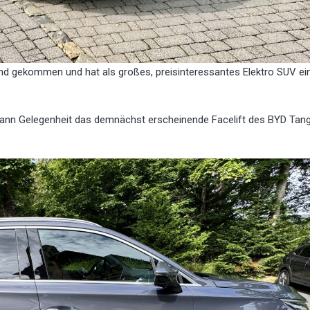
nd gekommen und hat als großes, preisinteressantes Elektro SUV ei
mann Gelegenheit das demnächst erscheinende Facelift des BYD Tan