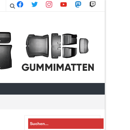
facebook
twitter
instagram
youtube
mastodon
twitch
Search
for: