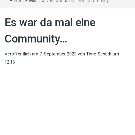
Home
/
E-Mobilität
/
Es war da mal eine Community…
Es war da mal eine
Community…
Veröffentlich am
7. September 2023
von
Timo Schadt
um
12:16