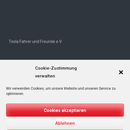
Tesla Fahrer und Freunde e.V.
Cookie-Zustimmung
verwalten
Wir verwenden Cookies, um unsere Website und unseren Service zu
Tesla Owners Club Helvetia (TOCH)
optimieren.
Cookies akzeptieren
Ablehnen
Copyright © 2025
T&Emagazin – Tesla, E-Mobilität, Regenerative