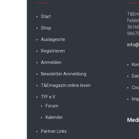
T&Em
Start
Felds
36166
Shop
0667
Auslageorte
info@
Registrieren
Anmelden
Kon
Newsletter Anmeldung
Dat
T&Emagazin online lesen
Coo
TFF e.V.
Im
Forum
Kalender
Medi
Partner Links