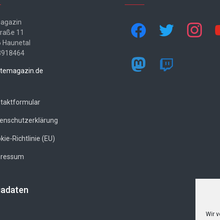
agazin
facebook
twitter
instagram
yo
traße 11
 Haunetal
3918464
mastodon
twitch
temagazin.de
taktformular
enschutzerklärung
kie-Richtlinie (EU)
pressum
adaten
Wir 