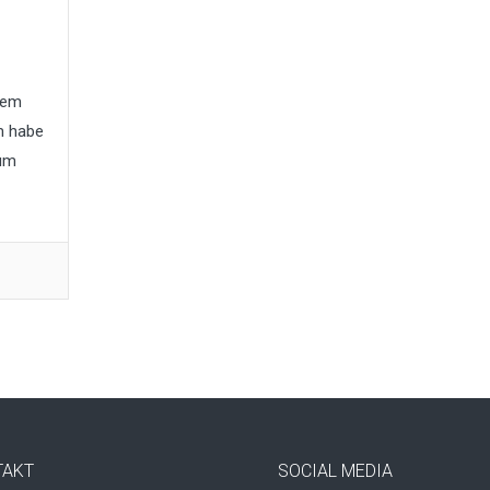
nem
um habe
 um
TAKT
SOCIAL MEDIA