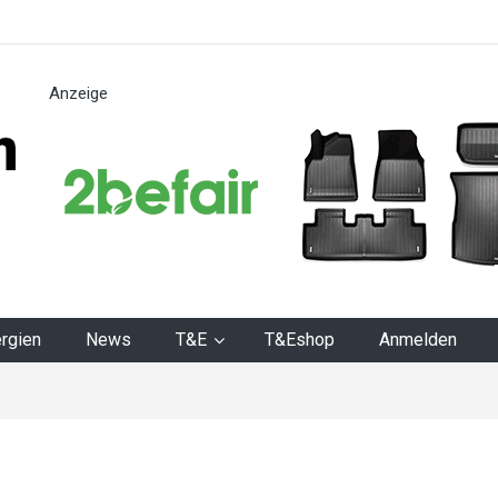
Anzeige
n
rgien
News
T&E
T&Eshop
Anmelden