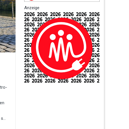
Anzeige
tro-
ten
s...