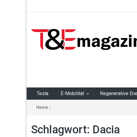
T&Emagazin – Tesla,
E-Mobilität,
Regenerative Energie
Tesla
E-Mobilität
Regenerative Ene
Home
/
Schlagwort:
Dacia