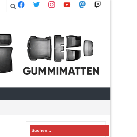
facebook
twitter
instagram
youtube
mastodon
twitch
Search
for: