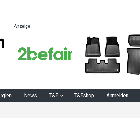
Anzeige
n
rgien
News
T&E
T&Eshop
Anmelden