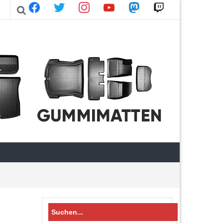
facebook
twitter
instagram
youtube
mastodon
twitch
Search
for: