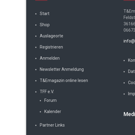
T&Em
Start
Felds
36166
Shop
0667
Auslageorte
info@
Registrieren
Anmelden
Kon
Newsletter Anmeldung
Dat
T&Emagazin online lesen
Coo
TFF e.V.
Im
Forum
Kalender
Medi
Partner Links