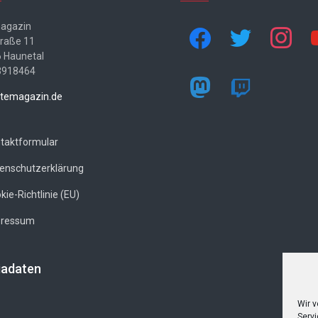
agazin
facebook
twitter
instagram
yo
traße 11
 Haunetal
3918464
mastodon
twitch
temagazin.de
taktformular
enschutzerklärung
kie-Richtlinie (EU)
pressum
adaten
Wir 
Servi