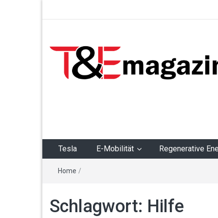
T&Emagazin – Tesla,
E-Mobilität,
Regenerative Energie
Tesla
E-Mobilität
Regenerative Ene
Home
/
Schlagwort:
Hilfe