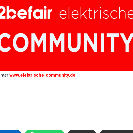
unter
www.elektrische-community.de