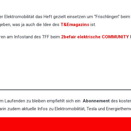
der Elektromobilität das Heft gezielt einsetzen um “Frischlingen” beim
geben, was ja auch die Idee des
T&Emagazins
ist.
üren am Infostand des TFF beim
2befair elektrische COMMUNITY
E
em Laufenden zu bleiben empfiehlt sich ein
Abonnement
des koste
darin zudem aktuelle Infos zu Elektromobilität, Tesla und Energiethe