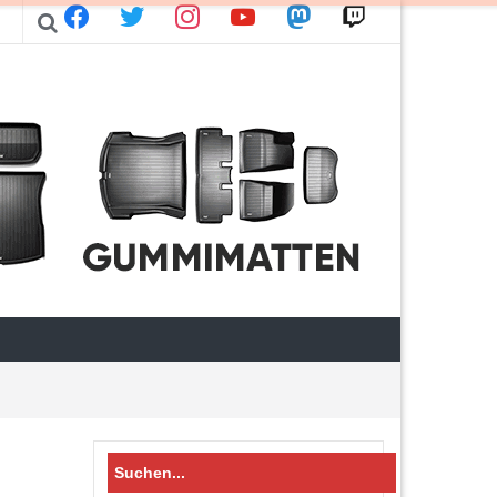
facebook
twitter
instagram
youtube
mastodon
twitch
Search
for: