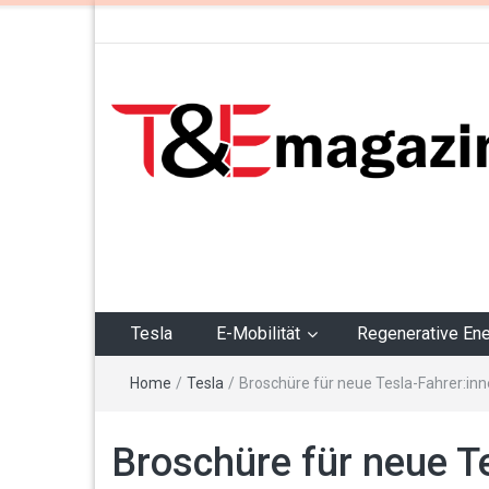
T&Emagazin – Tesla,
E-Mobilität,
Regenerative Energie
Tesla
E-Mobilität
Regenerative Ene
Home
/
Tesla
/
Broschüre für neue Tesla-Fahrer:in
Broschüre für neue T