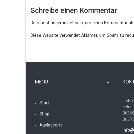
Schreibe einen Kommentar
Du musst
angemeldet
sein, um einen Kommentar ab
Diese Website verwendet Akismet, um Spam zu redu
MENÜ
KON
T&Em
Start
Felds
36166
Shop
0667
Auslageorte
info@