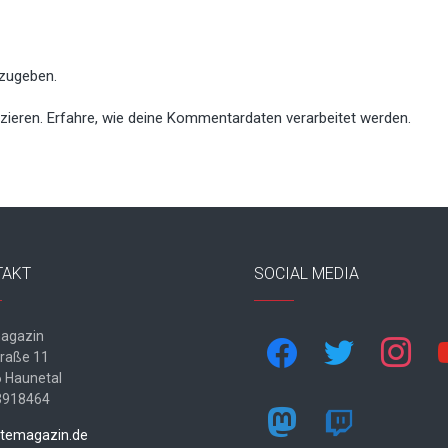
zugeben.
zieren.
Erfahre, wie deine Kommentardaten verarbeitet werden.
TAKT
SOCIAL MEDIA
agazin
facebook
twitter
instagram
yo
traße 11
 Haunetal
3918464
mastodon
twitch
temagazin.de