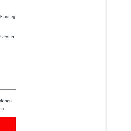
 Einstieg
vent in
nlosen
men…