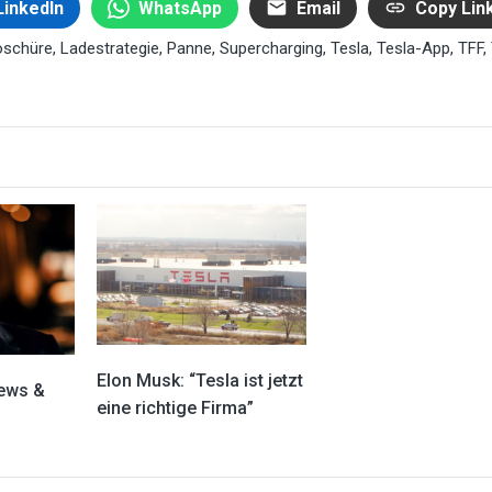
LinkedIn
WhatsApp
Email
Copy Lin
oschüre
,
Ladestrategie
,
Panne
,
Supercharging
,
Tesla
,
Tesla-App
,
TFF
,
Elon Musk: “Tesla ist jetzt
ews &
eine richtige Firma”