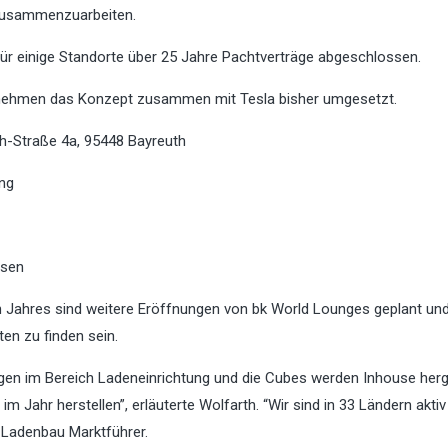
a zusammenzuarbeiten.
für einige Standorte über 25 Jahre Pachtverträge abgeschlossen.
ernehmen das Konzept zusammen mit Tesla bisher umgesetzt.
ch-Straße 4a,
95448 Bayreuth
ing
sen
n Jahres sind weitere Eröffnungen von bk World Lounges geplant un
ten zu finden sein.
gen im Bereich Ladeneinrichtung und die Cubes werden Inhouse herge
m Jahr herstellen”, erläuterte Wolfarth. “Wir sind in 33 Ländern akti
 Ladenbau Marktführer.