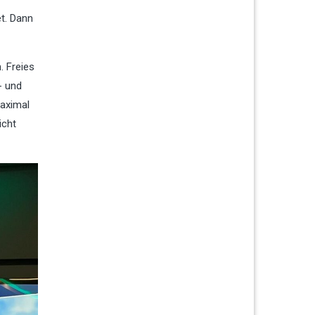
t. Dann
. Freies
- und
maximal
icht