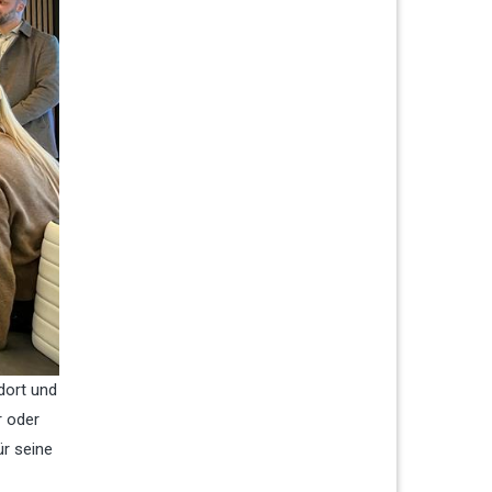
dort und
r oder
ür seine