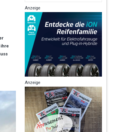
Anzeige
er
 ihre
luss
Anzeige