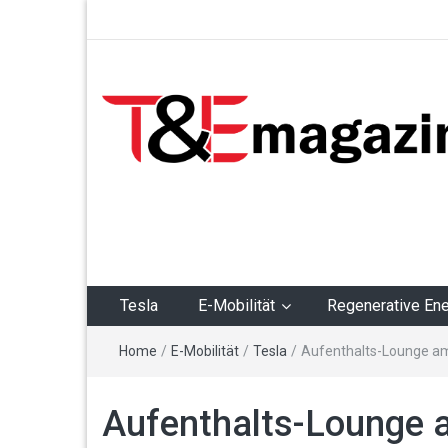
T&Emagazin – Tesla,
E-Mobilität,
Regenerative Energie
Tesla
E-Mobilität
Regenerative Ene
Home
/
E-Mobilität
/
Tesla
/
Aufenthalts-Lounge am
Aufenthalts-Lounge 