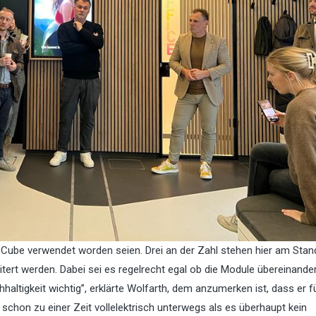
 Cube verwendet worden seien. Drei an der Zahl stehen hier am Stan
tert werden. Dabei sei es regelrecht egal ob die Module übereinande
altigkeit wichtig”, erklärte Wolfarth, dem anzumerken ist, dass er f
o schon zu einer Zeit vollelektrisch unterwegs als es überhaupt kein