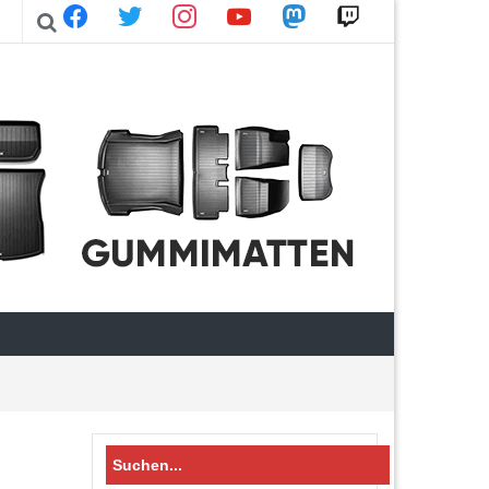
facebook
twitter
instagram
youtube
mastodon
twitch
Search
for: