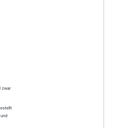
d zwar
stellt:
v und