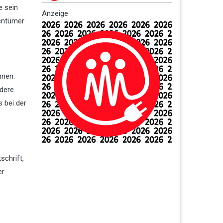
e sein
Anzeige
gentümer
nnen.
ndere
 bei der
schrift,
er