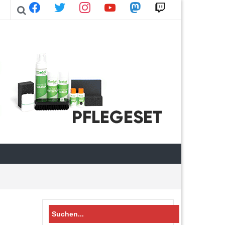
facebook
twitter
instagram
youtube
mastodon
twitch
Search
for: