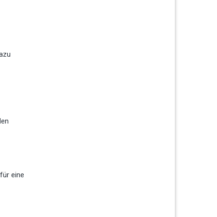
dazu
den
für eine