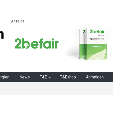
Anzeige
n
rgien
News
T&E
T&Eshop
Anmelden