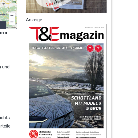
Anzeige
form
n und
ichts
teile