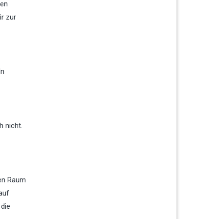
gen
r zur
In
h nicht.
gen Raum
auf
 die