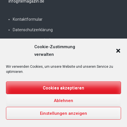
info@temagazin.de
Kontaktformular
Datenschutzerklärung
Cookie-Richtlinie (EU)
Cookie-Zustimmung
Impressum
verwalten
Wir verwenden Cookies, um unsere Website und unseren Service zu
Mediadaten
optimieren.
Cookies akzeptieren
SOCIAL MEDIA
Ablehnen
facebook
twitter
instagram
youtube
mastodon
twitch
Einstellungen anzeigen