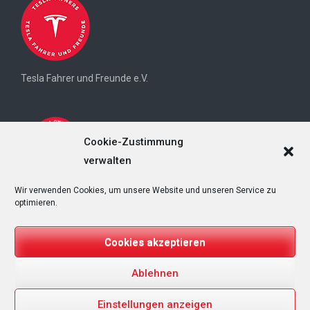
Tesla Fahrer und Freunde e.V.
Cookie-Zustimmung
verwalten
Wir verwenden Cookies, um unsere Website und unseren Service zu
Tesla Owners Switzerland (TOS)
optimieren.
Cookies akzeptieren
Ablehnen
Copyright © 2026
T&Emagazin – Tesla, E-Mobilität, Regenerative
Energien
. All rights reserved.
Einstellungen anzeigen