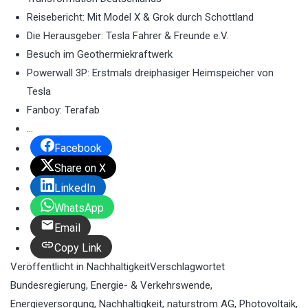
Reisebericht: Mit Model X & Grok durch Schottland
Die Herausgeber: Tesla Fahrer & Freunde e.V.
Besuch im Geothermiekraftwerk
Powerwall 3P: Erstmals dreiphasiger Heimspeicher von
Tesla
Fanboy: Terafab
…
Facebook
Share on X
LinkedIn
WhatsApp
Email
Copy Link
Veröffentlicht in
Nachhaltigkeit
Verschlagwortet
Bundesregierung
,
Energie- & Verkehrswende
,
Energieversorgung
,
Nachhaltigkeit
,
naturstrom AG
,
Photovoltaik
,