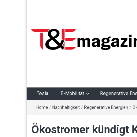
T&Emagazin – Tesla,
E-Mobilität,
Regenerative Energie
Tesla
E-Mobilität
Regenerative Ene
Home
/
Nachhaltigkeit
/
Regenerative Energien
/
Ök
Ökostromer kündigt K