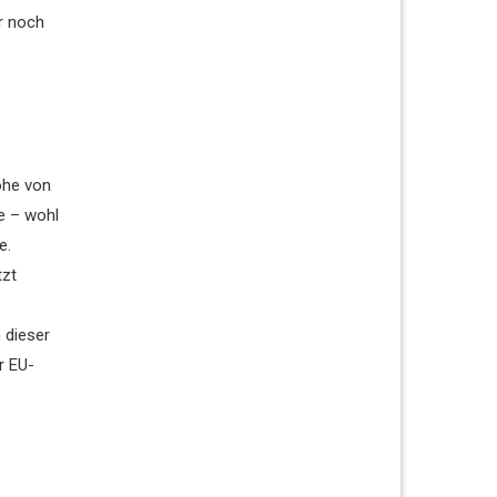
er noch
öhe von
e – wohl
e.
tzt
 dieser
r EU-