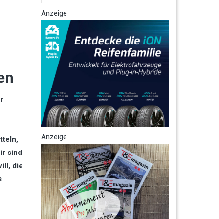
Anzeige
en
r
Anzeige
teln,
ir sind
ll, die
s