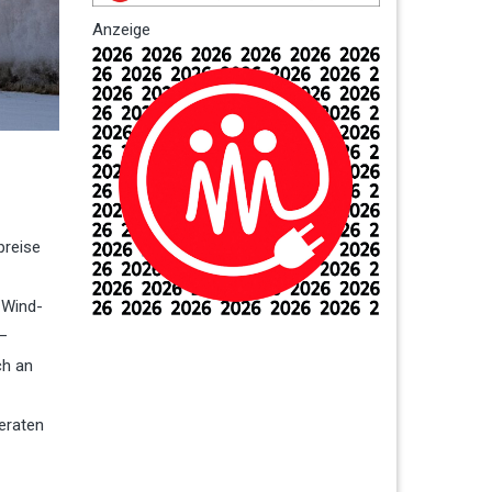
Anzeige
preise
 Wind-
 –
ch an
eraten