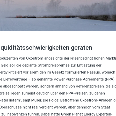
quiditätsschwierigkeiten geraten
roduzenten von Ökostrom angesichts der krisenbedingt hohen Markt
Geld soll die geplante Strompreisbremse zur Entlastung der
nergy kritisiert vor allem den im Gesetz formulierten Passus, wonach
stige Lieferverträge – so genannte Power Purchase Agreements (PPA)
ise abgeschöpft werden, sondern anhand von Referenzpreisen, die si
zpreise liegen zumeist deutlich über den PPA-Preisen, zu denen
ter liefern”, sagt Müller. Die Folge: Betroffene Ökostrom-Anlagen g
 Überschüsse nicht real verdient werden, aber dennoch vom Staat
 zu Insolvenzen führen. Dabei hatte Green Planet Energy Experten-