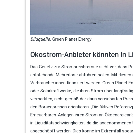
Bildquelle:
Green Planet Energy
Ökostrom-Anbieter könnten in Li
Das Gesetz zur Strompreisbremse sieht vor, dass P
entstehende Mehrerlöse abführen sollen. Mit diesem 
Verbraucher:innen finanziert werden. Green Planet E
oder Solarkraftwerke, die ihren Strom über langfri
vermarkten, nicht gemäß der darin vereinbarten Pre
den Börsenpreisen orientieren. „Die fiktiven Referen
Erneuerbaren-Anlagen ihren Strom an Ökoenergieanbie
in Liquiditätsschwierigkeiten, da die angenommenen
abgeschöpft werden. Dies könne im Extremfall sogar