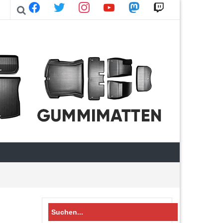
facebook
twitter
instagram
youtube
mastodon
twitch
Search
for: