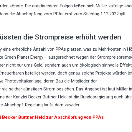
rden könnte. Die drastischsten Folgen ließen sich Müller zufolge ab
dass die Abschöpfung vom PPAs erst zum Stichtag 1.12.2022 gilt.
ssten die Strompreise erhöht werden
ergy eine erhebliche Anzahl von PPAs platzen, was zu Mehrkosten in H
sste Green Planet Energy – ausgerechnet wegen der Strompreisbrems
aber nicht nur ums Geld, sondern auch um ökologisch sinnvolle Effekt
rneuerbaren beteiligt werden, doch genau solche Projekte würden je
e Photovoltaikanlage, deren Bau die Mitglieder der
sie seither günstigen Strom beziehen. Das Angebot ist laut Müller in
s der Kanzlei Becker Büttner Held ist die Bundesregierung auch übe
ante Abschöpf-Regelung laufe dem zuwider.
i Becker Büttner Held zur Abschöpfung von PPAs