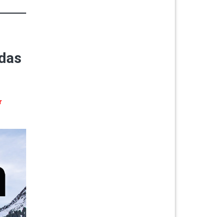
das
r