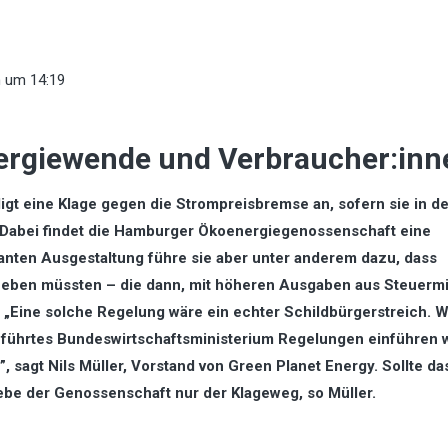
n
um 14:19
ergiewende und Verbraucher:inn
gt eine Klage gegen die Strompreisbremse an, sofern sie in de
. Dabei findet die Hamburger Ökoenergiegenossenschaft eine
lanten Ausgestaltung führe sie aber unter anderem dazu, dass
heben müssten – die dann, mit höheren Ausgaben aus Steuermit
Eine solche Regelung wäre ein echter Schildbürgerstreich. W
eführtes Bundeswirtschaftsministerium Regelungen einführen wi
sagt Nils Müller, Vorstand von Green Planet Energy. Sollte da
iebe der Genossenschaft nur der Klageweg, so Müller.