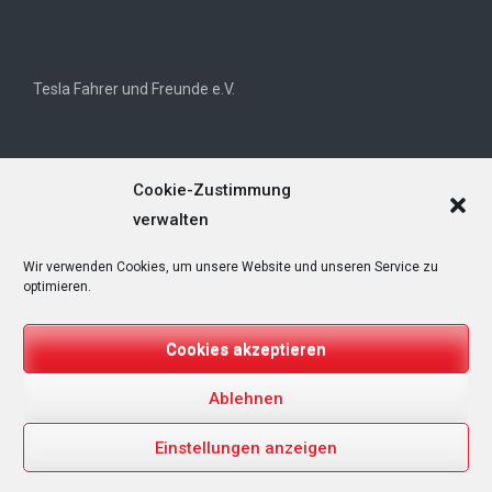
Tesla Fahrer und Freunde e.V.
Cookie-Zustimmung
verwalten
Wir verwenden Cookies, um unsere Website und unseren Service zu
Tesla Owners Club Helvetia (TOCH)
optimieren.
Cookies akzeptieren
Ablehnen
Copyright © 2025
T&Emagazin – Tesla, E-Mobilität, Regenerative
Energien
. All rights reserved.
Einstellungen anzeigen
Designed by
FameThemes