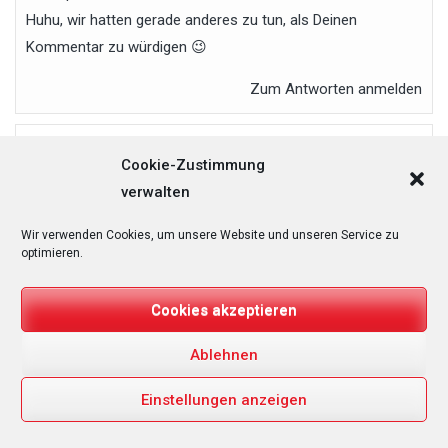
Huhu, wir hatten gerade anderes zu tun, als Deinen
Kommentar zu würdigen 😉
Zum Antworten anmelden
Cookie-Zustimmung
Hartwig Braun
sagt:
verwalten
22. September 2023 um 15:10 Uhr
Wir verwenden Cookies, um unsere Website und unseren Service zu
Hallo Timo,
optimieren.
leider ist die Veranstaltung immer noch hauptsächlich auf
Cookies akzeptieren
Tesla-Fahrer (S3XY) zugeschnitten. Auch wenn Du explizit
darauf hinweist, dass auch andere Fabrikate willkommen
Ablehnen
sind. Ich habe schon 2022 in Hannover wegen dieser
Teslalastigkeit von einem Besuch Abstand genommen.
Einstellungen anzeigen
Schade, sehr gerne würde ich nach Hamm kommen, aber zu