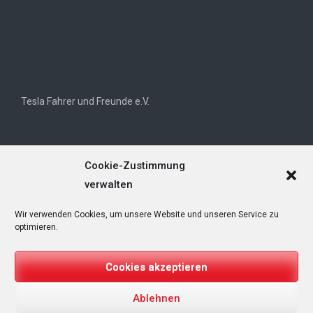
Tesla Fahrer und Freunde e.V.
Cookie-Zustimmung
verwalten
Wir verwenden Cookies, um unsere Website und unseren Service zu
Tesla Owners Club Helvetia (TOCH)
optimieren.
Cookies akzeptieren
Ablehnen
Copyright © 2025
T&Emagazin – Tesla, E-Mobilität, Regenerative