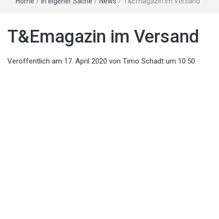
Home
/
In eigener Sache
/
News
/
T&Emagazin im Versand
T&Emagazin im Versand
Veröffentlich am
17. April 2020
von
Timo Schadt
um 10:50