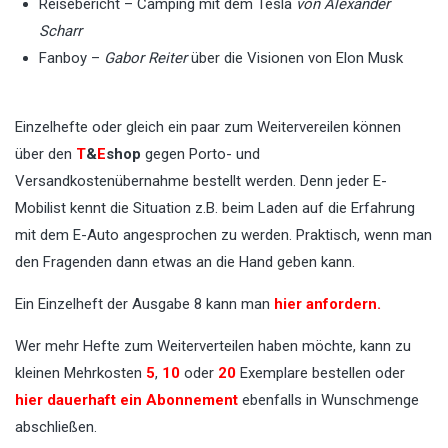
Reisebericht – Camping mit dem Tesla
von Alexander
Scharr
Fanboy –
Gabor Reiter
über die Visionen von Elon Musk
Einzelhefte oder gleich ein paar zum Weitervereilen können
über den
T
&
E
shop
gegen Porto- und
Versandkostenübernahme bestellt werden. Denn jeder E-
Mobilist kennt die Situation z.B. beim Laden auf die Erfahrung
mit dem E-Auto angesprochen zu werden. Praktisch, wenn man
den Fragenden dann etwas an die Hand geben kann.
Ein Einzelheft der Ausgabe 8 kann man
hier anfordern.
Wer mehr Hefte zum Weiterverteilen haben möchte, kann zu
kleinen Mehrkosten
5
,
10
oder
20
Exemplare bestellen oder
hier dauerhaft ein Abonnement
ebenfalls in Wunschmenge
abschließen.