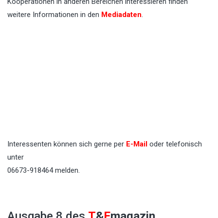
Kooperationen in anderen Bereichen interessieren finden
weitere Informationen in den
Mediadaten
.
Interessenten können sich gerne per
E-Mail
oder telefonisch
unter
06673-918464 melden.
Ausgabe 8 des
T
&
E
magazin