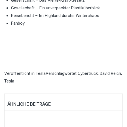
Gesellschaft – Das Vierte-Kraft-Gesetz
Gesellschaft – Ein unverpackter Plastiküberblick
Reisebericht – Im Highland durchs Winterchaos
Fanboy
Veröffentlicht in
Tesla
Verschlagwortet
Cybertruck
,
David Reich
,
Tesla
ÄHNLICHE BEITRÄGE