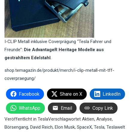
I-CLIP Metall inklusive Coverprägung “Tesla Fahrer und
Freunde”:
Die AdvantageR Heritage Modelle aus
gestrahltem Edelstahl
.
shop.temagazin.de/produkt/merch/i-clip-metall-mit-tff-
coverpraegung/
Facebook
Share on X
LinkedIn
WhatsApp
Email
Copy Link
Veröffentlicht in
Tesla
Verschlagwortet
Aktien
,
Analyse
,
Börsengang
,
David Reich
,
Elon Musk
,
SpaceX
,
Tesla
,
Teslawelt