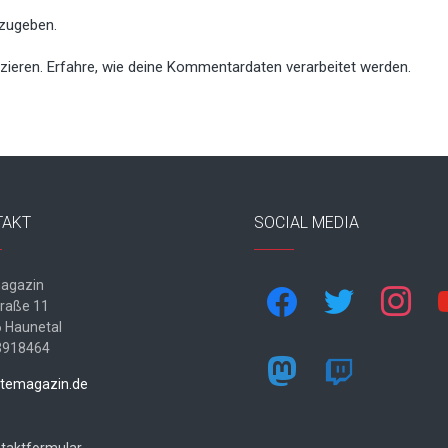
zugeben.
zieren.
Erfahre, wie deine Kommentardaten verarbeitet werden.
TAKT
SOCIAL MEDIA
agazin
facebook
twitter
instagram
yo
traße 11
 Haunetal
3918464
mastodon
twitch
temagazin.de