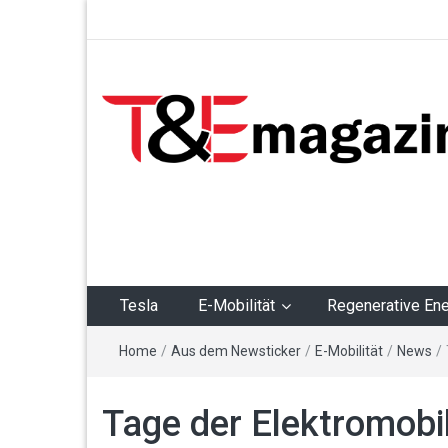
T&Emagazin – Tesla,
E-Mobilität,
Regenerative Energie
Tesla
E-Mobilität
Regenerative Ene
Home
/
Aus dem Newsticker
/
E-Mobilität
/
News
/
Tage der Elektromobil