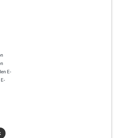
on
en
len E-
 E-
k