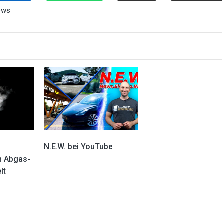
ews
N.E.W. bei YouTube
n Abgas-
lt