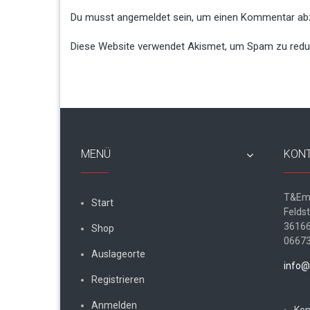
Du musst
angemeldet
sein, um einen Kommentar ab
Diese Website verwendet Akismet, um Spam zu redu
MENÜ
KON
T&Em
Start
Felds
36166
Shop
0667
Auslageorte
info@
Registrieren
Anmelden