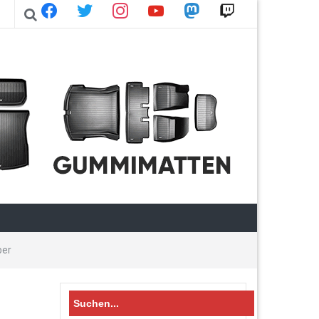
facebook
twitter
instagram
youtube
mastodon
twitch
ber
Search
for: