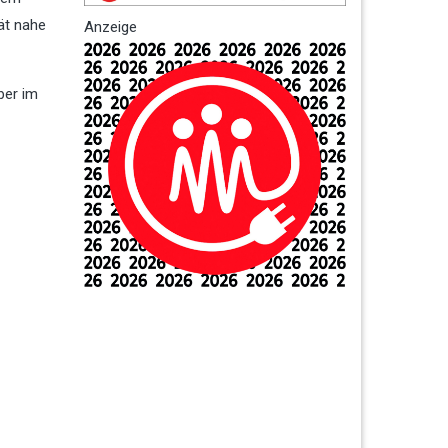
ät nahe
Anzeige
ber im