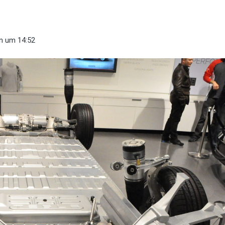
n
um 14:52