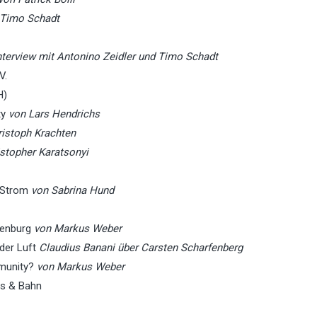
 Timo Schadt
nterview mit Antonino Zeidler und Timo Schadt
V.
H)
ty
von Lars Hendrichs
ristoph Krachten
stopher Karatsonyi
r Strom
von Sabrina Hund
denburg
von Markus Weber
 der Luft
Claudius Banani
über Carsten Scharfenberg
mmunity?
von Markus Weber
us & Bahn