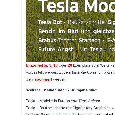
Einzelhefte
,
5
,
10
oder
20
Exemplare zum Weiterver
vorbestellt werden. Zudem kann die Community-Zeits
Jahr
abonniert
werden.
Weitere Themen der 12. Ausgabe sind::
Tesla – Model Y in Europa
von Timo Schadt
Tesla – Baufortschritte der Gigafactory Grünheide
v
Tesla – Warum ein Tesla nicht für jeden geeignet ist