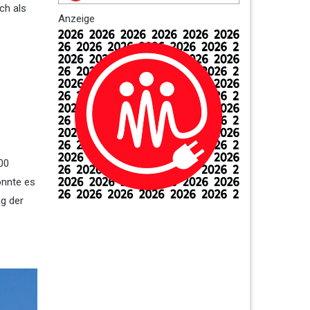
ch als
Anzeige
00
önnte es
ng der