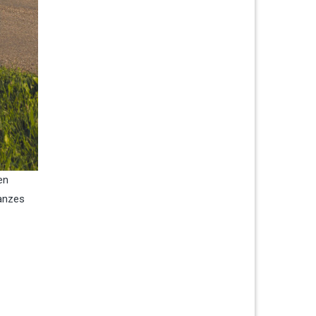
en
ganzes