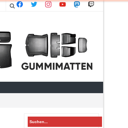
facebook
twitter
instagram
youtube
mastodon
twitch
Search
for: