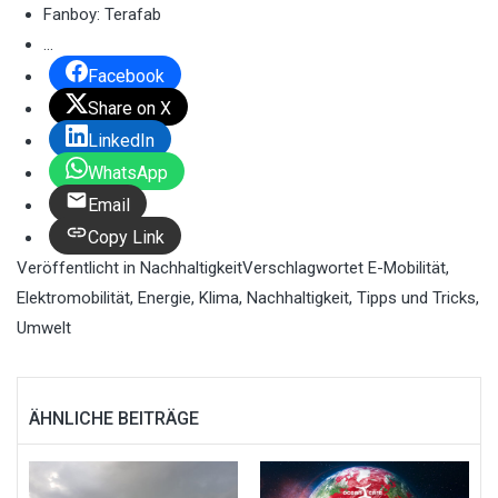
Fanboy: Terafab
…
Facebook
Share on X
LinkedIn
WhatsApp
Email
Copy Link
Veröffentlicht in
Nachhaltigkeit
Verschlagwortet
E-Mobilität
,
Elektromobilität
,
Energie
,
Klima
,
Nachhaltigkeit
,
Tipps und Tricks
,
Umwelt
ÄHNLICHE BEITRÄGE