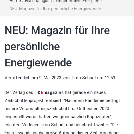
Home
/
Nachhaltigkeit
/
Regenerative Energien
/
NEU: Magazin für Ihre persönliche Energiewende
NEU: Magazin für Ihre
persönliche
Energiewende
Veröffentlich am
9. Mai 2023
von
Timo Schadt
um 12:53
Der Verlag des
T
&
E
magazin
s hat gerade ein neues
Zeitschriftenprojekt realisiert. “Nachdem Pandemie bedingt
unsere Veranstaltungszeitschrift für Osthessen 2020
eingestellt wurde hatten wir grundsätzlich Kapazitäten”,
erläutert Verleger Timo Schadt und beschreibt weiter: “Die
Energiewende ist die große Aufgabe dieser Zeit. Von daher