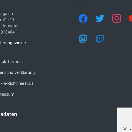
agazin
facebook
twitter
instagram
yo
traße 11
 Haunetal
3918464
mastodon
twitch
temagazin.de
taktformular
enschutzerklärung
kie-Richtlinie (EU)
pressum
adaten
Wir 