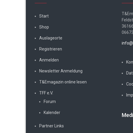
T&Em
Start
Felds
36166
Shop
0667
Auslageorte
info@
Registrieren
Anmelden
Kon
Newsletter Anmeldung
Dat
T&Emagazin online lesen
Coo
TFF e.V.
Im
Forum
Kalender
Medi
Partner Links