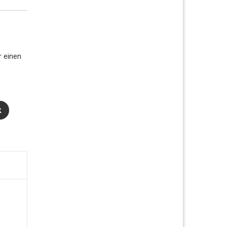
 einen
k