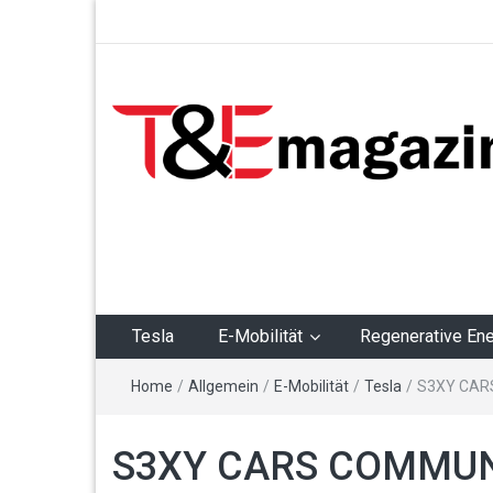
T&Emagazin – Tesla,
E-Mobilität,
Regenerative Energie
Tesla
E-Mobilität
Regenerative Ene
Home
/
Allgemein
/
E-Mobilität
/
Tesla
/
S3XY CAR
S3XY CARS COMMUNI