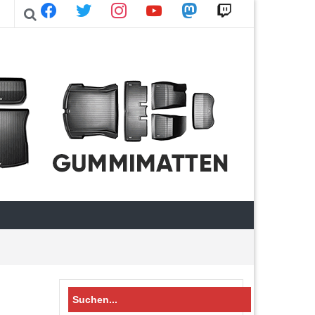
facebook
twitter
instagram
youtube
mastodon
twitch
Search
for: