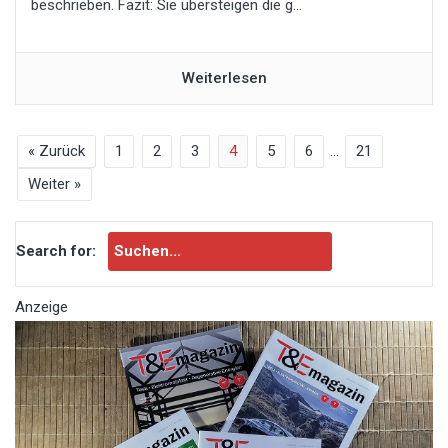
beschrieben. Fazit: Sie übersteigen die g...
Weiterlesen
« Zurück
1
2
3
4
5
6
…
21
Weiter »
Search for:
Anzeige