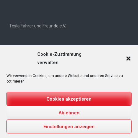
Tesla Fahrer und Freunde e.V.
Cookie-Zustimmung
verwalten
Wir verwenden Cookies, um unsere Website und unseren Service zu
Tesla Owners Club Helvetia (TOCH)
optimieren.
Cookies akzeptieren
Ablehnen
Copyright © 2025
T&Emagazin – Tesla, E-Mobilität, Regenerative
Energien
. All rights reserved.
Einstellungen anzeigen
Designed by
FameThemes