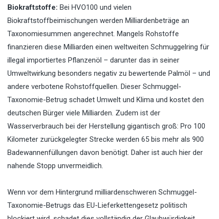
Biokraftstoffe:
Bei HVO100 und vielen
Biokraftstoffbeimischungen werden Milliardenbeträge an
Taxonomiesummen angerechnet. Mangels Rohstoffe
finanzieren diese Milliarden einen weltweiten Schmuggelring für
illegal importiertes Pflanzenöl – darunter das in seiner
Umweltwirkung besonders negativ zu bewertende Palmöl – und
andere verbotene Rohstoffquellen. Dieser Schmuggel-
Taxonomie-Betrug schadet Umwelt und Klima und kostet den
deutschen Bürger viele Milliarden. Zudem ist der
Wasserverbrauch bei der Herstellung gigantisch groß: Pro 100
Kilometer zurückgelegter Strecke werden 65 bis mehr als 900
Badewannenfüllungen davon benötigt. Daher ist auch hier der
nahende Stopp unvermeidlich.
Wenn vor dem Hintergrund milliardenschweren Schmuggel-
Taxonomie-Betrugs das EU-Lieferkettengesetz politisch
blockiert wird, schadet dies vollständig der Glaubwürdigkeit