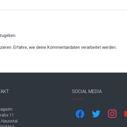
zugeben.
zieren.
Erfahre, wie deine Kommentardaten verarbeitet werden.
TAKT
SOCIAL MEDIA
agazin
facebook
twitter
instagram
yo
traße 11
 Haunetal