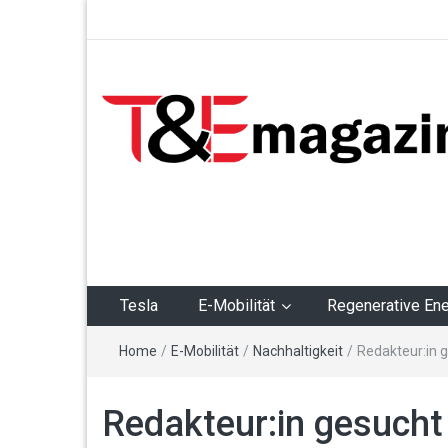
T&Emagazin – Tesla,
E-Mobilität,
Regenerative Energie
Tesla
E-Mobilität
Regenerative Ene
Home
/
E-Mobilität
/
Nachhaltigkeit
/
Redakteur:in 
Redakteur:in gesucht