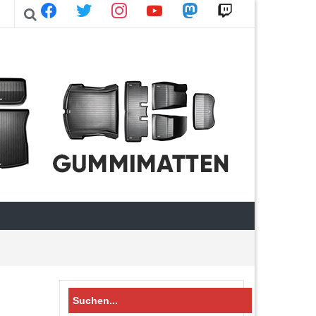
facebook
twitter
instagram
youtube
mastodon
twitch
Search
for: