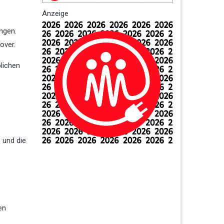
Anzeige
ngen.
over.
lichen
n
und die
en