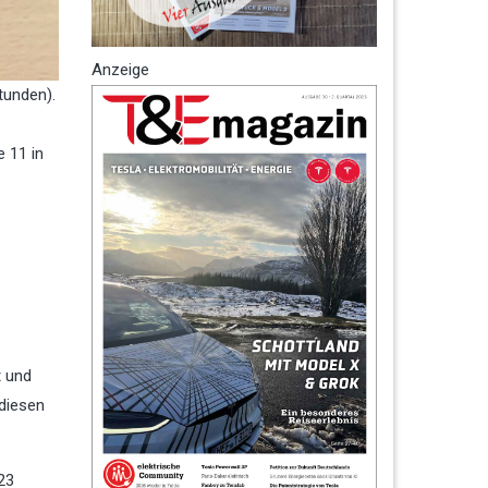
Anzeige
tunden).
e 11 in
t und
 diesen
23