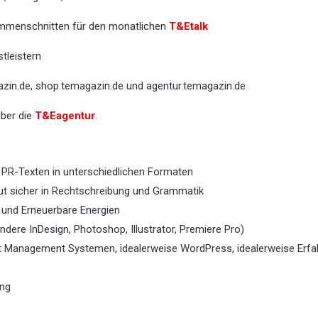
sammenschnitten für den monatlichen
T&Etalk
tleistern
zin.de, shop.temagazin.de und agentur.temagazin.de
über die
T&Eagentur
.
 PR-Texten in unterschiedlichen Formaten
ut sicher in Rechtschreibung und Grammatik
 und Erneuerbare Energien
dere InDesign, Photoshop, Illustrator, Premiere Pro)
ent Management Systemen, idealerweise WordPress, idealerweise Erfa
ung