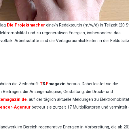
rlag
Die Projektmacher
eine/n Redakteur:in (m/w/d) in Teilzeit (20 S
 Elektromobilität und zu regenerativen Energien, insbesondere das
oltaik. Arbeitsstätte sind die Verlagsräumlichkeiten in der Feldstraß
jährlich die Zeitschrift
T
&
E
magazin
heraus. Dabei leistet sie die
Beiträgen, die Anzeigenakquise, Gestaltung, die Druck- und
temagazin.de
, auf der täglich aktuelle Meldungen zu Elektromobilitä
uencer-Agentur
betreut sie zurzeit 17 Multiplikatoren und vermittelt
Handwerk im Bereich regenerative Energien in Vorbereitung, die ab 20