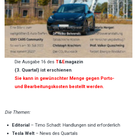
Die Ausgabe 16 des
T
&
E
magazin
(3. Quartal) ist erschienen
.
Sie kann in gewünschter Menge gegen Porto-
und Bearbeitungskosten bestellt werden.
Die Themen:
Editorial
– Timo Schadt: Handlungen sind erforderlich
Tesla Welt
– News des Quartals