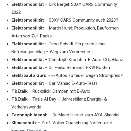
Elektromobilität
– Dirk Bergel: S3XY CARS Community
2022
Elektromobilität
– S3XY CARS Community auch 2023?
Elektromobilität –
Martin Hund: Produktion, Bauformen,
Arten von Zell-Packs
Elektromobilität
– Timo Schadt: Ein persönlicher
Befreiungsschlag – Weg vom Verbrenner!
Elektromobilität
– Christoph Krachten: E-Auto-
CO
Bilanz
2-
Elektromobilität
– Dr. Heiko Behrendt: PKW Kosten
Elektroauto Guru
– E-Autos zu teuer wegen Strompreis?
Elektromobilität
– Car Maniac E-Auto-Tests
T&Etalk
– Rückblick: Campen mit E-Auto
T&Etalk
– Tesla AI Day II, Jahresbilanz Energie- &
Verkehrswende
Technophilosoph
– Dr. Mario Herger zum AXA-Skandal
Klimaschutz
– Prof. Volker Quaschning fordert eine
Energie-Revolution