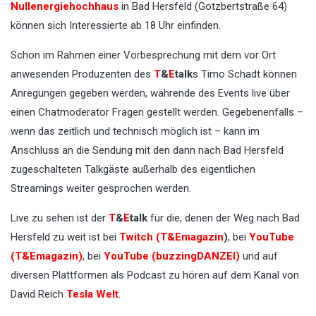
Nullenergiehochhaus
in Bad Hersfeld (Gotzbertstraße 64)
können sich Interessierte ab 18 Uhr einfinden.
Schon im Rahmen einer Vorbesprechung mit dem vor Ort
anwesenden Produzenten des
T
&
E
talk
s Timo Schadt können
Anregungen gegeben werden, währende des Events live über
einen Chatmoderator Fragen gestellt werden. Gegebenenfalls –
wenn das zeitlich und technisch möglich ist – kann im
Anschluss an die Sendung mit den dann nach Bad Hersfeld
zugeschalteten Talkgäste außerhalb des eigentlichen
Streamings weiter gesprochen werden.
Live zu sehen ist der
T
&
E
talk
für die, denen der Weg nach Bad
Hersfeld zu weit ist bei
Twitch (T&Emagazin
)
, bei
YouTube
(T&Emagazin)
, bei
YouTube (buzzingDANZEI)
und auf
diversen Plattformen als Podcast zu hören auf dem Kanal von
David Reich
Tesla Welt
.