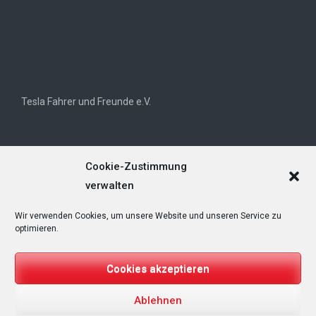
Tesla Fahrer und Freunde e.V.
Cookie-Zustimmung
verwalten
Wir verwenden Cookies, um unsere Website und unseren Service zu
Tesla Owners Club Helvetia (TOCH)
optimieren.
Cookies akzeptieren
Ablehnen
Copyright © 2025
T&Emagazin – Tesla, E-Mobilität, Regenerative