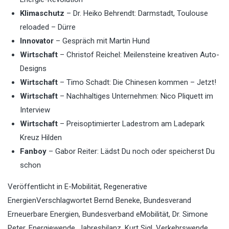
Klimaschutz
– Dr. Heiko Behrendt: Darmstadt, Toulouse
reloaded – Dürre
Innovator
– Gespräch mit Martin Hund
Wirtschaft
– Christof Reichel: Meilensteine kreativen Auto-
Designs
Wirtschaft
– Timo Schadt: Die Chinesen kommen – Jetzt!
Wirtschaft
– Nachhaltiges Unternehmen: Nico Pliquett im
Interview
Wirtschaft
– Preisoptimierter Ladestrom am Ladepark
Kreuz Hilden
Fanboy
– Gabor Reiter: Lädst Du noch oder speicherst Du
schon
Veröffentlicht in
E-Mobilität
,
Regenerative
Energien
Verschlagwortet
Bernd Beneke
,
Bundesverand
Erneuerbare Energien
,
Bundesverband eMobilität
,
Dr. Simone
Peter
,
Energiewende
,
Jahresbilanz
,
Kurt Sigl
,
Verkehrswende