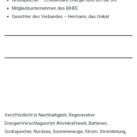
Großspeicher – Erneuerbare Energie rund um die Uhr
Mitgliedsunternehmen des BIHEE
Gesichter des Verbandes – Hermann, das Unikat
Veröffentlicht in
Nachhaltigkeit
,
Regenerative
Energien
Verschlagwortet
Atomkraftwerk
,
Batterien
,
Großspeicher
,
Nordsee
,
Sonnenenergie
,
Strom
,
Stromleitung
,