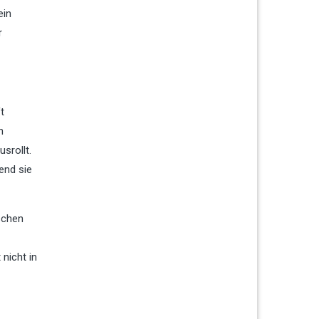
ein
r
t
n
srollt.
end sie
schen
 nicht in