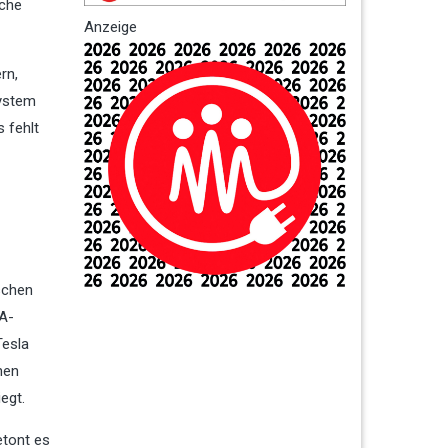
sche
Anzeige
rn,
System
s fehlt
schen
TA-
Tesla
nen
egt.
etont es