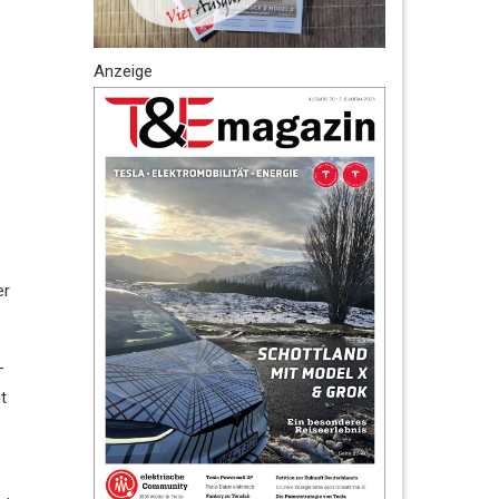
Anzeige
er
-
t