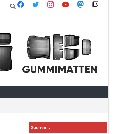
facebook
twitter
instagram
youtube
mastodon
twitch
Search
for: