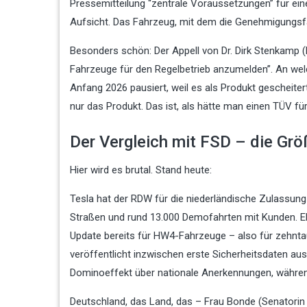
Pressemitteilung “zentrale Voraussetzungen” für ei
Aufsicht. Das Fahrzeug, mit dem die Genehmigungsfäh
Besonders schön: Der Appell von Dr. Dirk Stenkamp (P
Fahrzeuge für den Regelbetrieb anzumelden”. An wel
Anfang 2026 pausiert, weil es als Produkt gescheitert 
nur das Produkt. Das ist, als hätte man einen TÜV fü
Der Vergleich mit FSD – die Gr
Hier wird es brutal. Stand heute:
Tesla hat der RDW für die niederländische Zulassung
Straßen und rund 13.000 Demofahrten mit Kunden. ED
Update bereits für HW4-Fahrzeuge – also für zehnta
veröffentlicht inzwischen erste Sicherheitsdaten au
Dominoeffekt über nationale Anerkennungen, während 
Deutschland, das Land, das – Frau Bonde (Senatorin 