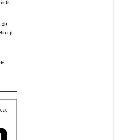
ände:
 die
ehmigt
de.