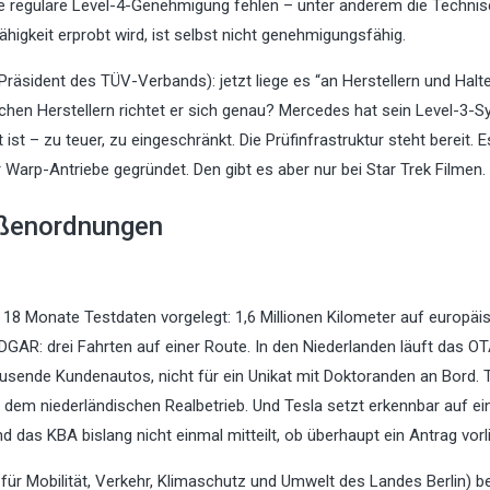
ne reguläre Level-4-Genehmigung fehlen – unter anderem die Techni
igkeit erprobt wird, ist selbst nicht genehmigungsfähig.
räsident des TÜV-Verbands): jetzt liege es “an Herstellern und Halte
chen Herstellern richtet er sich genau? Mercedes hat sein Level-3-
ist – zu teuer, zu eingeschränkt. Die Prüfinfrastruktur steht bereit. E
r Warp-Antriebe gegründet. Den gibt es aber nur bei Star Trek Filmen.
ößenordnungen
 18 Monate Testdaten vorgelegt: 1,6 Millionen Kilometer auf europäi
GAR: drei Fahrten auf einer Route. In den Niederlanden läuft das O
usende Kundenautos, nicht für ein Unikat mit Doktoranden an Bord. 
s dem niederländischen Realbetrieb. Und Tesla setzt erkennbar auf ei
das KBA bislang nicht einmal mitteilt, ob überhaupt ein Antrag vorli
für Mobilität, Verkehr, Klimaschutz und Umwelt des Landes Berlin) b