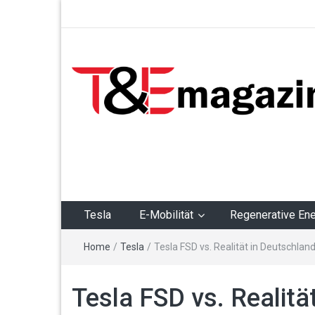
T&Emagazin – Tesla,
E-Mobilität,
Regenerative Energie
Tesla
E-Mobilität
Regenerative Ene
Home
/
Tesla
/
Tesla FSD vs. Realität in Deutschlan
Tesla FSD vs. Realitä