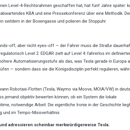
einen Level-4-Rechtsrahmen geschaffen hat, hat fünf Jahre später: k
in abwartendes KBA und eine Pressekonferenz über eine Methodik. De
en seitdem in der Boxengasse und polieren die Stoppuhr.
nds-off, aber nicht eyes-off — der Fahrer muss die Straße dauerhaf
egulatorisch Level 2. EDGAR zielt auf Level 4: fahrerlos im definierte
 höhere Automatisierungsstufe als das, was Tesla gerade in Europa au
rüfen — sondern dass sie die Königsdisziplin perfekt regulieren, währ
ann Robotaxi-Flotten (Tesla, Waymo via Moove, MOIA/VW) in deut
s jemand objektiv bewerten können, ob ein System die lokale
ime, notwendige Arbeit. Die eigentliche Ironie in der Geschichte liegt
ng und im Tempo-Missverhältnis.
— und adressieren scheinbar merkwürdigerweise Tesla.