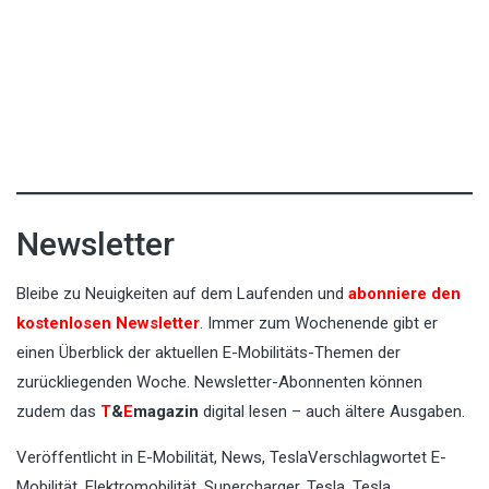
Newsletter
Bleibe zu Neuigkeiten auf dem Laufenden und
abonniere den
kostenlosen Newsletter
. Immer zum Wochenende gibt er
einen Überblick der aktuellen E-Mobilitäts-Themen der
zurückliegenden Woche. Newsletter-Abonnenten können
zudem das
T
&
E
magazin
digital lesen – auch ältere Ausgaben.
Veröffentlicht in
E-Mobilität
,
News
,
Tesla
Verschlagwortet
E-
Mobilität
,
Elektromobilität
,
Supercharger
,
Tesla
,
Tesla