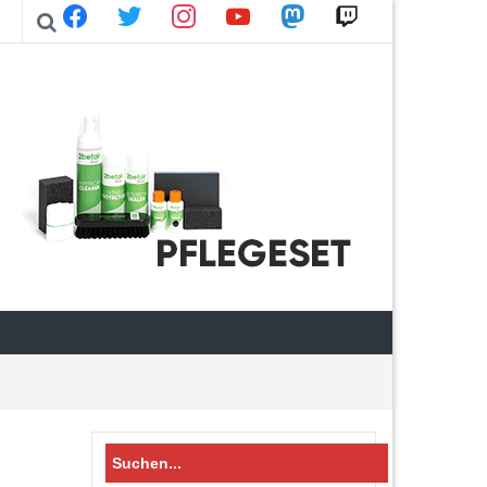
facebook
twitter
instagram
youtube
mastodon
twitch
Search
for: