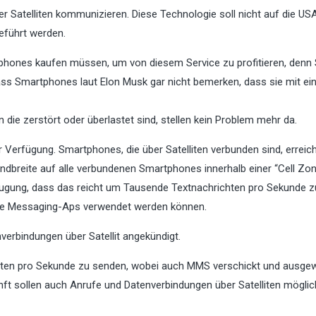
Satelliten kommunizieren. Diese Technologie soll nicht auf die US
eführt werden.
phones kaufen müssen, um von diesem Service zu profitieren, denn
dass Smartphones laut Elon Musk gar nicht bemerken, dass sie mit e
ie zerstört oder überlastet sind, stellen kein Problem mehr da.
 Verfügung. Smartphones, die über Satelliten verbunden sind, erreic
ndbreite auf alle verbundenen Smartphones innerhalb einer “Cell Zo
zeugung, dass das reicht um Tausende Textnachrichten pro Sekunde z
te Messaging-Aps verwendet werden können.
erbindungen über Satellit angekündigt.
chten pro Sekunde zu senden, wobei auch MMS verschickt und ausge
 sollen auch Anrufe und Datenverbindungen über Satelliten möglich