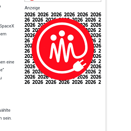
A
Anzeige
 SpaceX
inem
hen eine
ne”
u
wählte
 sein.