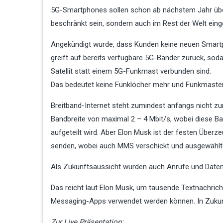
5G-Smartphones sollen schon ab nächstem Jahr über 
beschränkt sein, sondern auch im Rest der Welt eing
Angekündigt wurde, dass Kunden keine neuen Smart
greift auf bereits verfügbare 5G-Bänder zurück, so
Satellit statt einem 5G-Funkmast verbunden sind.
Das bedeutet keine Funklöcher mehr und Funkmasten d
Breitband-Internet steht zumindest anfangs nicht zur
Bandbreite von maximal 2 – 4 Mbit/s, wobei diese Ba
aufgeteilt wird. Aber Elon Musk ist der festen Über
senden, wobei auch MMS verschickt und ausgewähl
Als Zukunftsaussicht wurden auch Anrufe und Datenv
Das reicht laut Elon Musk, um tausende Textnachri
Messaging-Apps verwendet werden können. In Zukunft
Zur Live Präsentation: