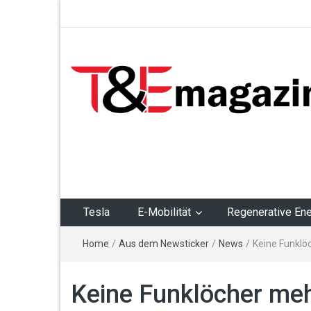
T&Emagazin – Tesla,
E-Mobilität,
Regenerative Energie
Tesla
E-Mobilität
Regenerative Ene
Home
/
Aus dem Newsticker
/
News
/
Keine Funklö
Keine Funklöcher meh