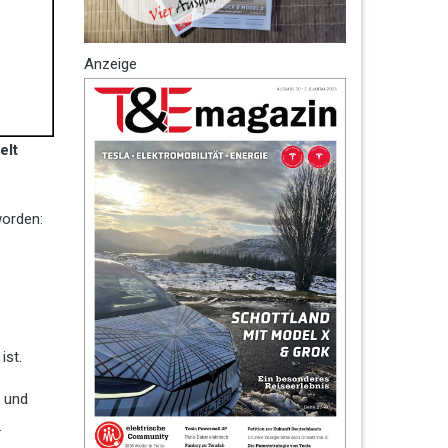
Anzeige
elt
worden:
ist.
k und
.