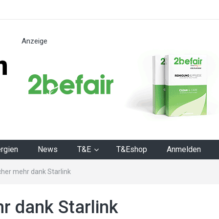
Anzeige
n
rgien
News
T&E
T&Eshop
Anmelden
cher mehr dank Starlink
r dank Starlink