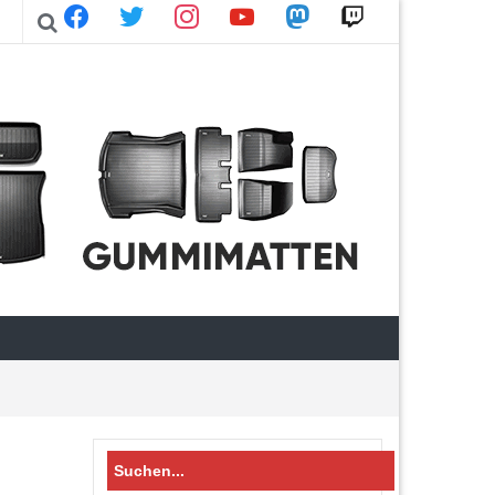
facebook
twitter
instagram
youtube
mastodon
twitch
Search
for: