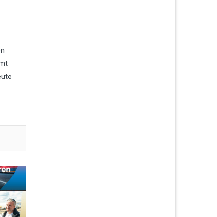
en
mmt
eute