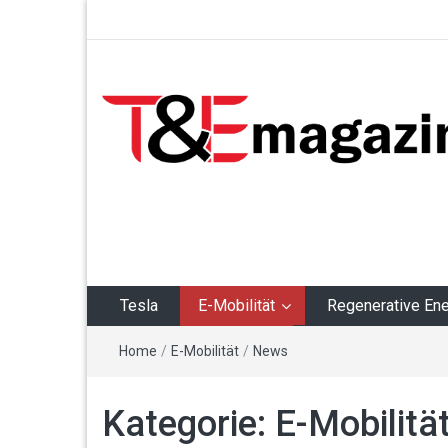
T&Emagazin – Tesla,
E-Mobilität,
Regenerative Energie
Tesla
E-Mobilität
Regenerative Ene
Home
/
E-Mobilität
/
News
Kategorie:
E-Mobilitä