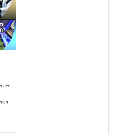
n des
sich
s